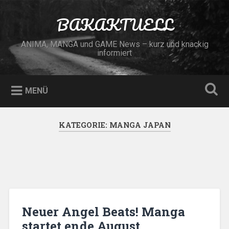
Zum
Inhalt
BAKAKTUELL
Suchen
springen
ANIMA, MANGA und GAME News – kurz und knackig
informiert
MENÜ
KATEGORIE:
MANGA JAPAN
Neuer Angel Beats! Manga
startet ende August