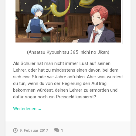
(Ansatsu Kyoushitsu 365 nichi no Jikan)
Als Schüler hat man nicht immer Lust auf seinen
Lehrer, oder hat zu mindestens einen davon, bei dem
sich eine Stunde wie Jahre anfühlen. Aber was würdest
du tun, wenn du von der Regierung den Auftrag
bekommen würdest, deinen Lehrer zu ermorden und
dafür sogar noch ein Preisgeld kassierst?
„Review:
Weiterlesen
→
Assassination
Classroom
The
9. Februar 2017
1
Movie: