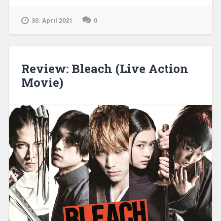
in
den
30. April 2021
0
Abgrund
–
Filmtriologie
Made
Review: Bleach (Live Action
in
Movie)
Abyss“