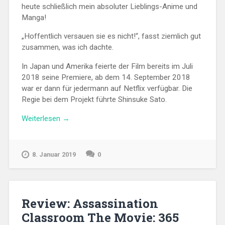
heute schließlich mein absoluter Lieblings-Anime und
Manga!
„Hoffentlich versauen sie es nicht!“, fasst ziemlich gut
zusammen, was ich dachte.
In Japan und Amerika feierte der Film bereits im Juli
2018 seine Premiere, ab dem 14. September 2018
war er dann für jedermann auf Netflix verfügbar. Die
Regie bei dem Projekt führte Shinsuke Sato.
„Review:
Weiterlesen
→
Bleach
(Live
Action
8. Januar 2019
0
Movie)“
Review: Assassination
Classroom The Movie: 365