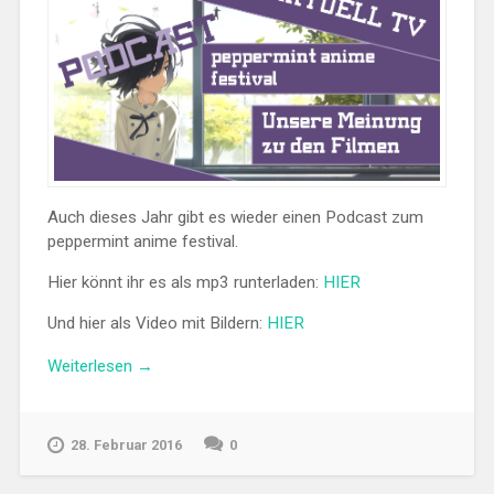
Auch dieses Jahr gibt es wieder einen Podcast zum
peppermint anime festival.
Hier könnt ihr es als mp3 runterladen:
HIER
Und hier als Video mit Bildern:
HIER
„BAKAST
Weiterlesen
→
Volume
3
zum
28. Februar 2016
0
peppermint
anime