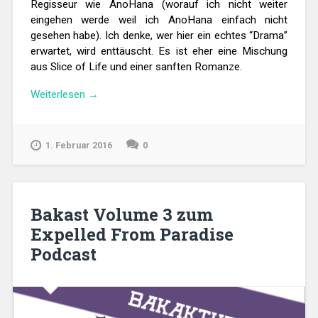
Regisseur wie AnoHana (worauf ich nicht weiter
eingehen werde weil ich AnoHana einfach nicht
gesehen habe). Ich denke, wer hier ein echtes “Drama”
erwartet, wird enttäuscht. Es ist eher eine Mischung
aus Slice of Life und einer sanften Romanze.
„Review:
Weiterlesen
→
The
Anthem
of
1. Februar 2016
0
the
Heart“
Bakast Volume 3 zum
Expelled From Paradise
Podcast