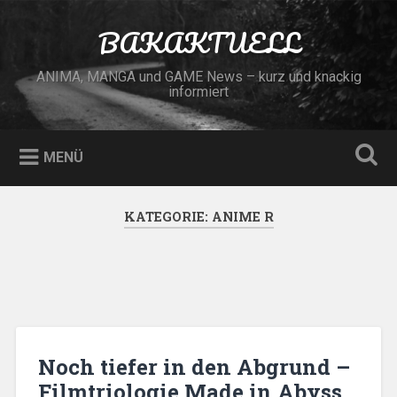
Zum
Inhalt
BAKAKTUELL
Suchen
springen
ANIMA, MANGA und GAME News – kurz und knackig
informiert
MENÜ
KATEGORIE:
ANIME R
Noch tiefer in den Abgrund –
Filmtriologie Made in Abyss