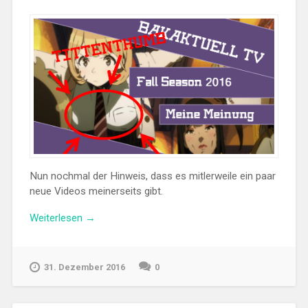
Nun nochmal der Hinweis, dass es mitlerweile ein paar
neue Videos meinerseits gibt.
„Anime
Weiterlesen
→
Update
Part
5
31. Dezember 2016
0
und
Fall
Season