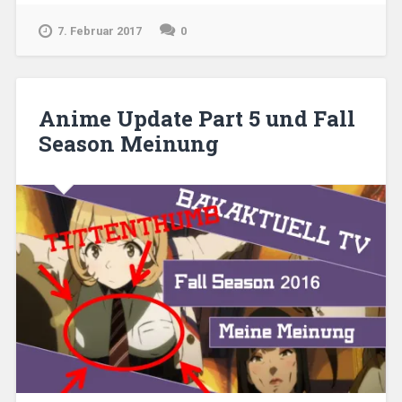
Opera
Milky
7. Februar 2017
0
Holmes
Movie:
Gaykushuu
no
Anime Update Part 5 und Fall
Milky
Season Meinung
Holmes“