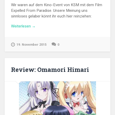
Wir waren auf dem Kino-Event von KSM mit dem Film
Expelled From Paradise. Unsere Meinung uns
sinnloses gelaber könnt ihr euch hier reinziehen:
„Bakast
Weiterlesen
→
Volume
3
zum
19. November 2015
0
Expelled
From
Paradise
Podcast“
Review: Omamori Himari