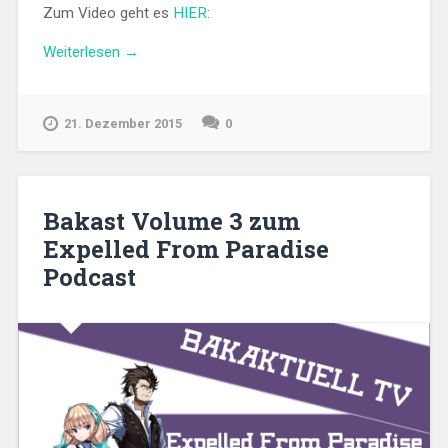
Zum Video geht es
HIER
:
„BAKAKTUELL
Weiterlesen
→
TV
09“
21. Dezember 2015
0
Bakast Volume 3 zum
Expelled From Paradise
Podcast