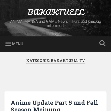
Zum
Inhalt
BAKAKTUELL
Suchen
springen
ANIMA, MANGA und GAME News – kurz und knackig
informiert
MENÜ
KATEGORIE:
BAKAKTUELL TV
Anime Update Part 5 und Fall
Season Meinung