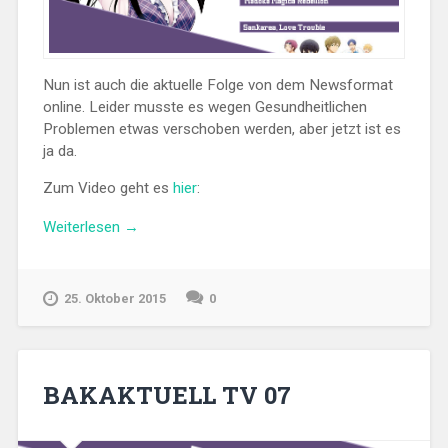
Nun ist auch die aktuelle Folge von dem Newsformat
online. Leider musste es wegen Gesundheitlichen
Problemen etwas verschoben werden, aber jetzt ist es
ja da.
Zum Video geht es
hier
:
„BAKAKTUELL
Weiterlesen
→
TV
08“
25. Oktober 2015
0
BAKAKTUELL TV 07