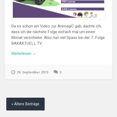
Da es schon ein Video zur AnimagiC gab, dachte ich,
dass ich die nächste Folge einfach mal um einen
Monat verschiebe. Also nun viel Spass bei der 7. Folge
BAKAKTUELL TV.
„BAKAKTUELL
Weiterlesen
→
TV
07“
29. September 2015
0
Beitragsnavigation
Ältere Beiträge