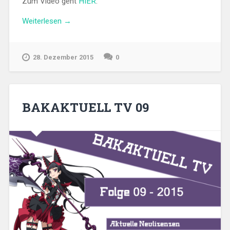
Zum Video geht
HIER
:
„Gamefakt
Weiterlesen
→
Folge
01“
28. Dezember 2015
0
BAKAKTUELL TV 09