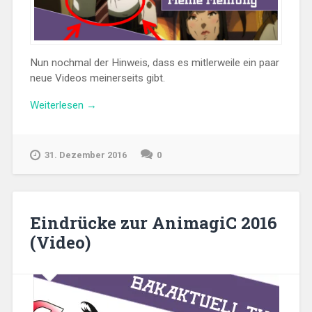
Nun nochmal der Hinweis, dass es mitlerweile ein paar
neue Videos meinerseits gibt.
„Anime
Weiterlesen
→
Update
Part
5
31. Dezember 2016
0
und
Fall
Season
Meinung“
Eindrücke zur AnimagiC 2016
(Video)