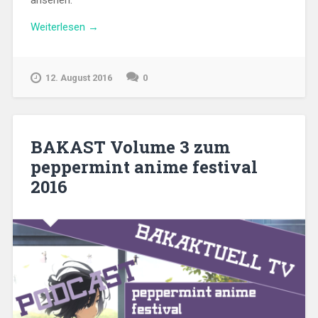
„Meinung
Weiterlesen
→
zur
Spring
Season
12. August 2016
0
2016“
BAKAST Volume 3 zum
peppermint anime festival
2016