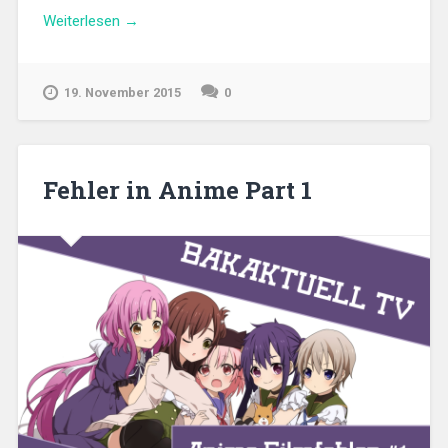
„Bakast
Weiterlesen
→
Volume
3
zum
19. November 2015
0
Expelled
From
Paradise
Podcast“
Fehler in Anime Part 1