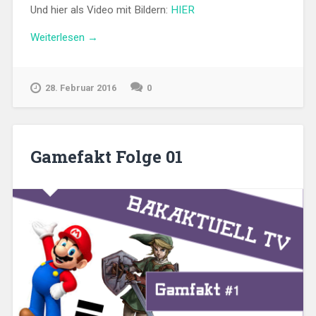
Und hier als Video mit Bildern:
HIER
„BAKAST
Weiterlesen
→
Volume
3
zum
28. Februar 2016
0
peppermint
anime
festival
2016“
Gamefakt Folge 01