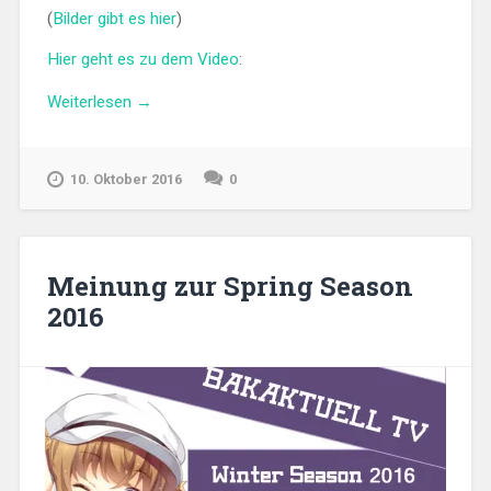
(
Bilder gibt es hier
)
Hier geht es zu dem Video
:
„Eindrücke
Weiterlesen
→
zur
AnimagiC
2016
10. Oktober 2016
0
(Video)“
Meinung zur Spring Season
2016