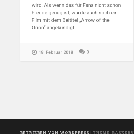
wird. Als wenn das für Fans nicht schon
Freude genug ist, wurde auch noch ein
Film mit dem Beititel „
Arrow of the
Orion
“ angekündigt.
0
18. Februar 2018
BETRIEBEN VON WORDPRESS
|
THEME: BASKERV