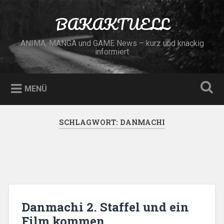
Zum
Inhalt
BAKAKTUELL
Suchen
springen
ANIMA, MANGA und GAME News – kurz und knackig
informiert
MENÜ
SCHLAGWORT:
DANMACHI
Danmachi 2. Staffel und ein
Film kommen