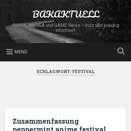
Zum
Inhalt
BAKAKTUELL
Suchen
springen
ANIMA, MANGA und GAME News – kurz und knackig
informiert
MENÜ
SCHLAGWORT:
FESTIVAL
Zusammenfassung
peppermint anime festival