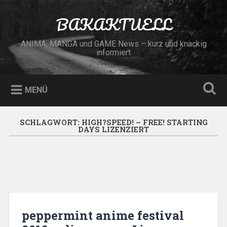
Zum
Inhalt
BAKAKTUELL
Suchen
springen
ANIMA, MANGA und GAME News – kurz und knackig
informiert
MENÜ
SCHLAGWORT:
HIGH?SPEED! – FREE! STARTING
DAYS LIZENZIERT
peppermint anime festival