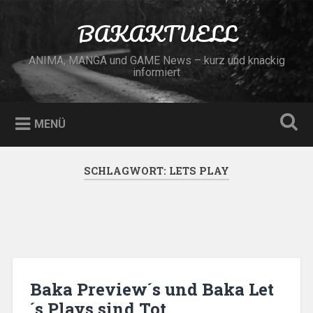
Zum
Inhalt
BAKAKTUELL
Suchen
springen
ANIMA, MANGA und GAME News – kurz und knackig
informiert
MENÜ
SCHLAGWORT:
LETS PLAY
Baka Preview´s und Baka Let
´s Plays sind Tot…