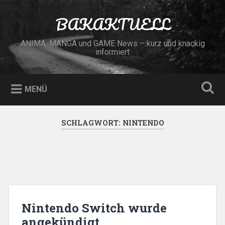
Zum
Inhalt
BAKAKTUELL
Suchen
springen
ANIMA, MANGA und GAME News – kurz und knackig
informiert
MENÜ
SCHLAGWORT:
NINTENDO
Nintendo Switch wurde
angekündigt