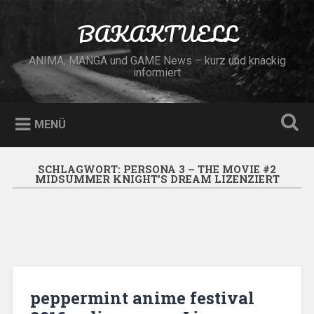
Zum
Inhalt
BAKAKTUELL
Suchen
springen
ANIMA, MANGA und GAME News – kurz und knackig
informiert
MENÜ
SCHLAGWORT:
PERSONA 3 – THE MOVIE #2
MIDSUMMER KNIGHT’S DREAM LIZENZIERT
peppermint anime festival