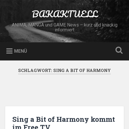
Zum
Inhalt
BAKAKTUELL
Suchen
springen
ANIMA, MANGA und GAME News – kurz und knackig
informiert
MENÜ
SCHLAGWORT:
SING A BIT OF HARMONY
Sing a Bit of Harmony kommt
im Free TV