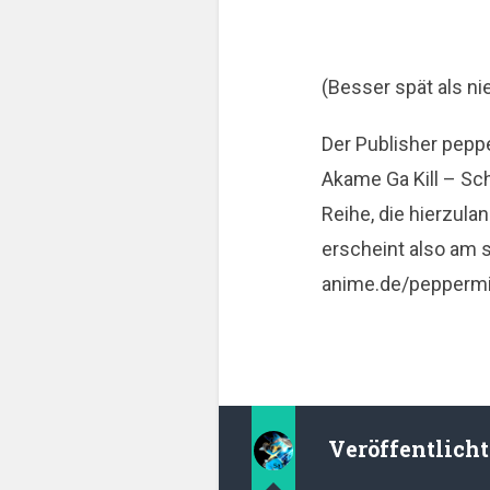
(Besser spät als ni
Der Publisher pepp
Akame Ga Kill – Sc
Reihe, die hierzula
erscheint also am s
anime.de/peppermin
Veröffentlich