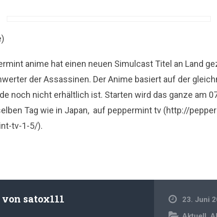
e)
ermint anime hat einen neuen Simulcast Titel an Land g
hwerter der Assassinen. Der Anime basiert auf der glei
nde noch nicht erhältlich ist. Starten wird das ganze am 0
elben Tag wie in Japan, auf peppermint tv (http://peppe
t-tv-1-5/).
t von
satox111
23. Juni 
Aktuell
,
A