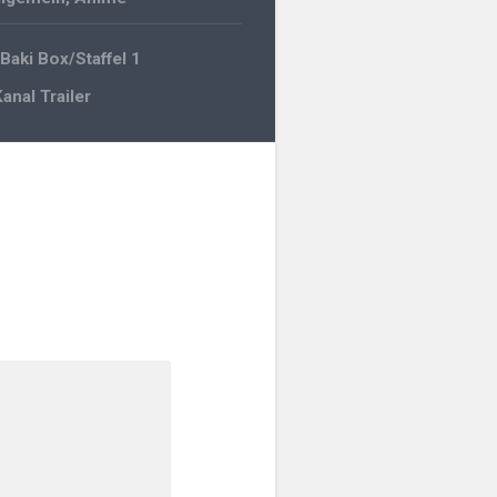
gation
Baki Box/Staffel 1
anal Trailer