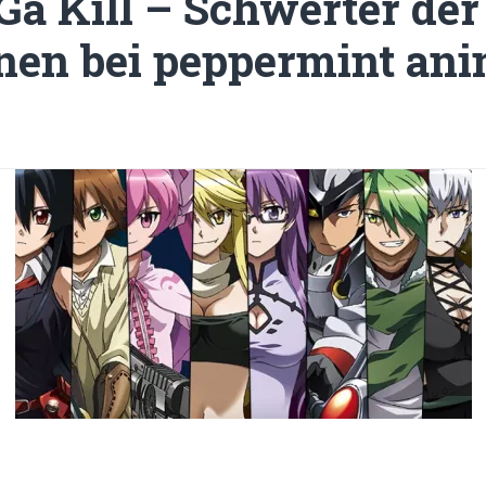
a Kill – Schwerter der
nen bei peppermint an