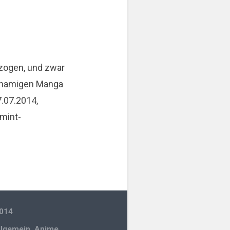
ezogen, und zwar
chnamigen Manga
7.07.2014,
rmint-
2014
llgemein
,
Anime