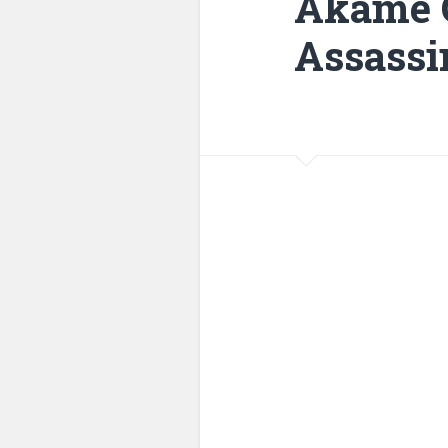
Akame G
Assassi