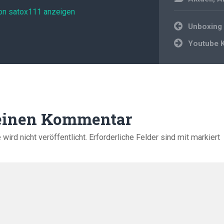
von satox111 anzeigen
Beitragsnavi
Unboxing 
Youtube K
 einen Kommentar
ird nicht veröffentlicht.
Erforderliche Felder sind mit
markiert