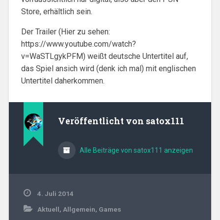
Store, erhältlich sein.
Der Trailer (Hier zu sehen:
https://www.youtube.com/watch?
v=WaSTLgykPFM) weißt deutsche Untertitel auf,
das Spiel ansich wird (denk ich mal) mit englischen
Untertitel daherkommen.
Veröffentlicht von
satox111
Alle Beiträge von satox111 anzeigen
4. Juli 2014
Aktuell
,
Allgemein
,
Games