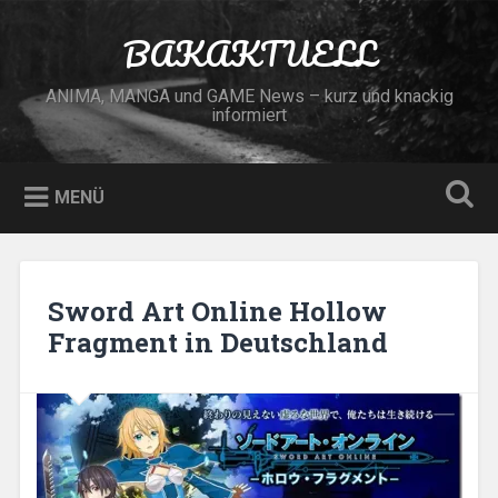
Zum
Inhalt
BAKAKTUELL
Suchen
springen
ANIMA, MANGA und GAME News – kurz und knackig
informiert
MENÜ
Sword Art Online Hollow
Fragment in Deutschland