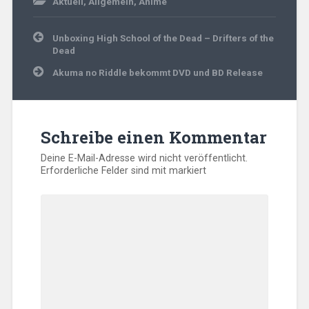
Aktuell
,
Allgemein
,
Anime
Beitragsnavigation
Unboxing High School of the Dead – Drifters of the
Dead
Akuma no Riddle bekommt DVD und BD Release
Schreibe einen Kommentar
Deine E-Mail-Adresse wird nicht veröffentlicht.
Erforderliche Felder sind mit
markiert