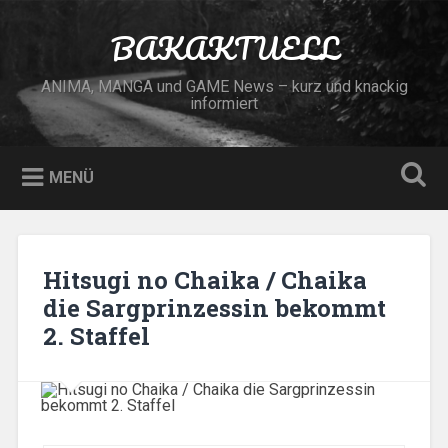
Zum
Inhalt
BAKAKTUELL
Suchen
springen
ANIMA, MANGA und GAME News – kurz und knackig
informiert
MENÜ
Hitsugi no Chaika / Chaika
die Sargprinzessin bekommt
2. Staffel