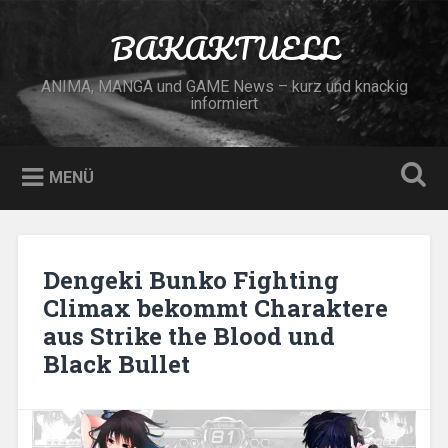
Zum
Inhalt
BAKAKTUELL
Suchen
springen
ANIMA, MANGA und GAME News – kurz und knackig
informiert
MENÜ
Dengeki Bunko Fighting
Climax bekommt Charaktere
aus Strike the Blood und
Black Bullet