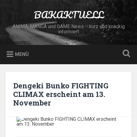
Zum
Inhalt
BAKAKTUELL
Suchen
springen
ANIMA, MANGA und GAME News – kurz und knackig
informiert
MENÜ
Dengeki Bunko FIGHTING
CLIMAX erscheint am 13.
November