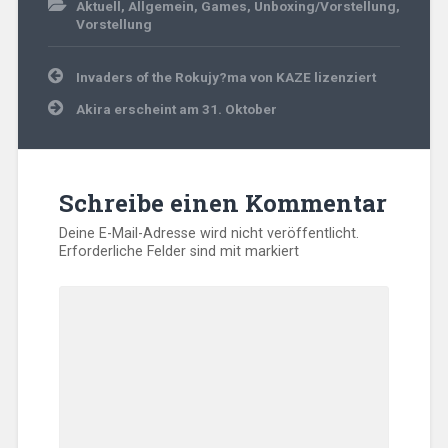
Aktuell
,
Allgemein
,
Games
,
Unboxing/Vorstellung
,
Vorstellung
Beitragsnavigation
Invaders of the Rokujy?ma von KAZE lizenziert
Akira erscheint am 31. Oktober
Schreibe einen Kommentar
Deine E-Mail-Adresse wird nicht veröffentlicht.
Erforderliche Felder sind mit
markiert