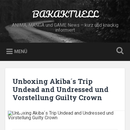
Zum
Inhalt
BAKAKTUELL
Suchen
springen
ANIMA, MANGA und GAME News – kurz und knackig
informiert
MENÜ
Unboxing Akiba´s Trip
Undead and Undressed und
Vorstellung Guilty Crown