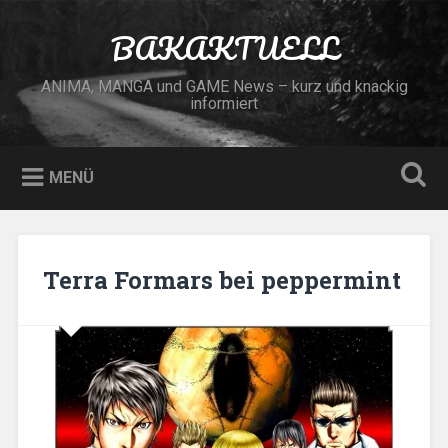
Zum
Inhalt
BAKAKTUELL
Suchen
springen
ANIMA, MANGA und GAME News – kurz und knackig
informiert
MENÜ
Terra Formars bei peppermint