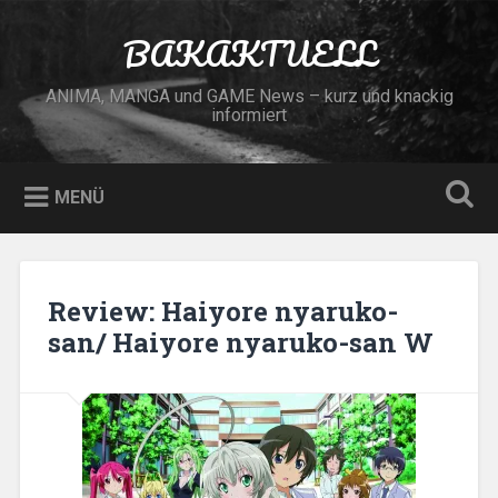
Zum
Inhalt
BAKAKTUELL
Suchen
springen
ANIMA, MANGA und GAME News – kurz und knackig
informiert
MENÜ
Review: Haiyore nyaruko-
san/ Haiyore nyaruko-san W