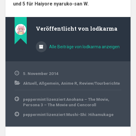
und 5 für Haiyore nyaruko-san W.
Veröffentlicht von
lodkarma
Alle Beiträge von lodkarma anzeigen
5. November 2014
Aktuell
,
Allgemein
,
Anime R
,
Review/Tourberichte
Beitragsnavigation
peppermint lizenziert Anohana – The Movie,
Persona 3 – The Movie und Cencoroll
peppermint lizenziert Mushi-Shi: Hihamukage