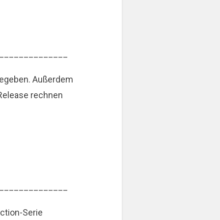
______________
ntgegeben. Außerdem
 Release rechnen
______________
ction-Serie