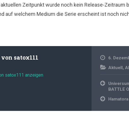
 aktuellen Zeitpunkt wurde noch kein Release-Zeitraum 
nd auf welchem Medium die Serie erscheint ist noch nic
t von
satox111
6. Dezem
Aktuell
,
A
von satox111 anzeigen
Beitragsnavi
Universu
BATTLE 
Hamatora