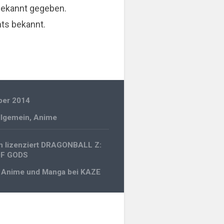
bekannt gegeben.
hts bekannt.
ber 2014
llgemein
,
Anime
gation
m lizenziert DRAGONBALL Z:
OF GODS
 Anime und Manga bei KAZE