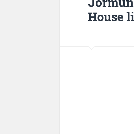
Jormung
House l