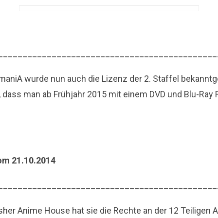
4
_____________________________________________
nimaniA wurde nun auch die Lizenz der 2. Staffel bekan
 dass man ab Frühjahr 2015 mit einem DVD und Blu-Ray
om 21.10.2014
_____________________________________________
sher Anime House hat sie die Rechte an der 12 Teiligen A