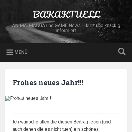
Zum
Inhalt
BAKAKTUELL
Suchen
springen
ANIMA, MANGA und GAME News – kurz und knackig
informiert
MENÜ
Frohes neues Jahr!!!
Ich wünsche allen die diesen Beitrag lesen (und
auch denen die es nicht tuen) ein schönes,