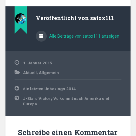
Veröffentlicht von
satox111
Alle Beiträge von satox111 anzeigen
1. Januar 2015
Aktuell
,
Allgemein
Beitragsnavigation
die letzten Unboxings 2014
J-Stars Victory Vs kommt nach Amerika und
Europa
Schreibe einen Kommentar