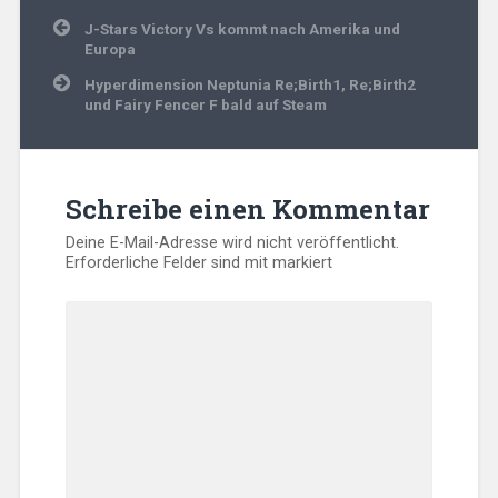
Beitragsnavigation
J-Stars Victory Vs kommt nach Amerika und
Europa
Hyperdimension Neptunia Re;Birth1, Re;Birth2
und Fairy Fencer F bald auf Steam
Schreibe einen Kommentar
Deine E-Mail-Adresse wird nicht veröffentlicht.
Erforderliche Felder sind mit
markiert