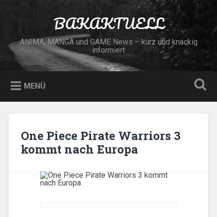
Zum
Inhalt
BAKAKTUELL
Suchen
springen
ANIMA, MANGA und GAME News – kurz und knackig
informiert
MENÜ
One Piece Pirate Warriors 3
kommt nach Europa