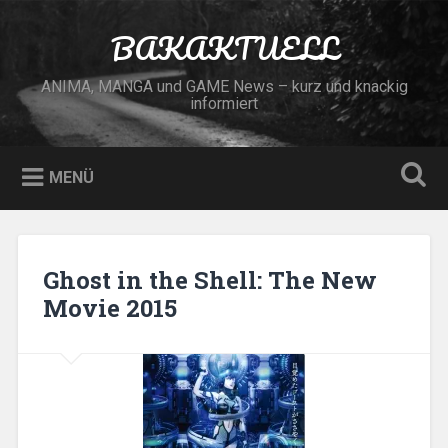
Zum
Inhalt
BAKAKTUELL
Suchen
springen
ANIMA, MANGA und GAME News – kurz und knackig
informiert
MENÜ
Ghost in the Shell: The New
Movie 2015