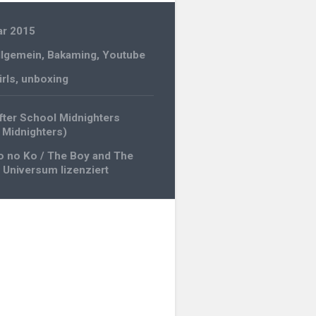
ar 2015
llgemein
,
Bakaming
,
Youtube
irls
,
unboxing
gation
fter School Midnighters
Midnighters)
 no Ko / The Boy and The
 Universum lizenziert