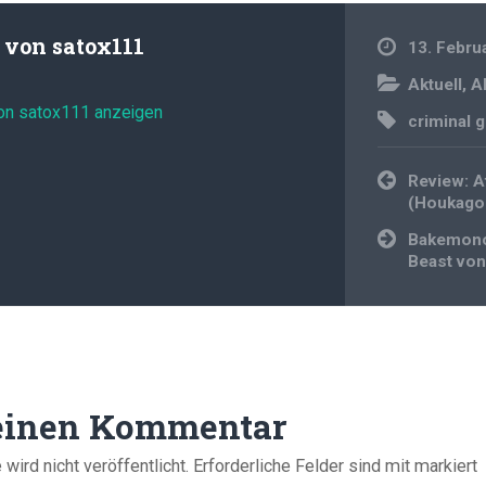
t von
satox111
13. Febru
Aktuell
,
A
von satox111 anzeigen
criminal g
Beitragsnavi
Review: A
(Houkago 
Bakemono
Beast von
 einen Kommentar
ird nicht veröffentlicht.
Erforderliche Felder sind mit
markiert