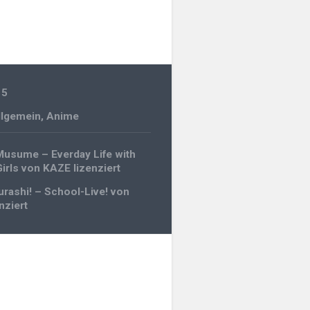
15
llgemein
,
Anime
gation
usume – Everday Life with
irls von KAZE lizenziert
rashi! – School-Live! von
nziert