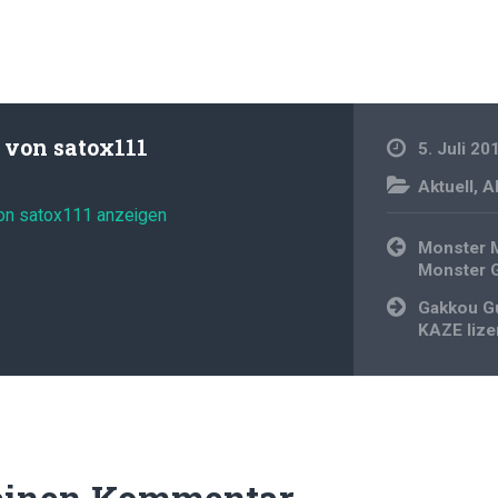
t von
satox111
5. Juli 20
Aktuell
,
A
von satox111 anzeigen
Beitragsnavi
Monster M
Monster G
Gakkou Gu
KAZE lize