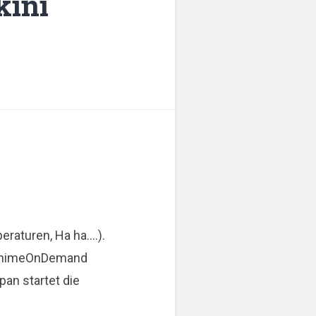
kini
eraturen, Ha ha….).
uf AnimeOnDemand
an startet die