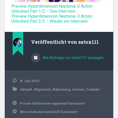
Preview Hyperdimension Neptunia: U Action
Unleshed Part 1/2 – Das Interview
Preview Hyperdimension Neptunia: U Action
Unleshed Part 2/2 – Wieder ein Interview
Veröffentlicht von
satox111
Alle Beiträge von satox111 anzeigen
8. Juli 2015
Aktuell
,
Allgemein
,
Bakaming
,
Games
,
Youtube
Beitragsnavigation
Prison School von nipponart lizenziert
Miss Hokusai von KAZE lizenziert