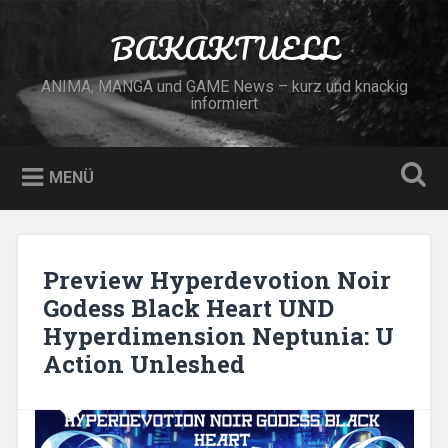
Zum
Inhalt
BAKAKTUELL
Suchen
springen
ANIMA, MANGA und GAME News – kurz und knackig
informiert
MENÜ
Preview Hyperdevotion Noir
Godess Black Heart UND
Hyperdimension Neptunia: U
Action Unleshed