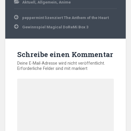
Aktuell
,
Allgemein
,
Anime
Beitragsnavigation
peppermint lizenziert The Anthem of the Heart
Gewinnspiel Magical DoReMi Box 3
Schreibe einen Kommentar
Deine E-Mail-Adresse wird nicht veröffentlicht.
Erforderliche Felder sind mit
markiert