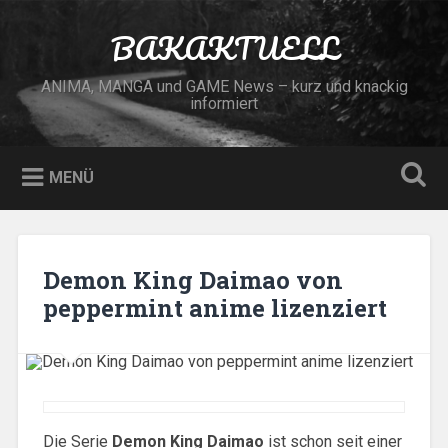
Zum
Inhalt
BAKAKTUELL
Suchen
springen
ANIMA, MANGA und GAME News – kurz und knackig
informiert
MENÜ
Demon King Daimao von
peppermint anime lizenziert
Die Serie
Demon King Daimao
ist schon seit einer