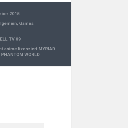
mber 2015
llgemein
,
Games
gation
ELL TV 09
t anime lizenziert MYRIAD
 PHANTOM WORLD