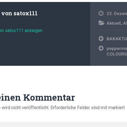
t von
satox111
22. Deze
Aktuell
,
A
von satox111 anzeigen
Beitragsnavi
BAKAKTU
peppermin
COLOURS
 einen Kommentar
ird nicht veröffentlicht.
Erforderliche Felder sind mit
markiert