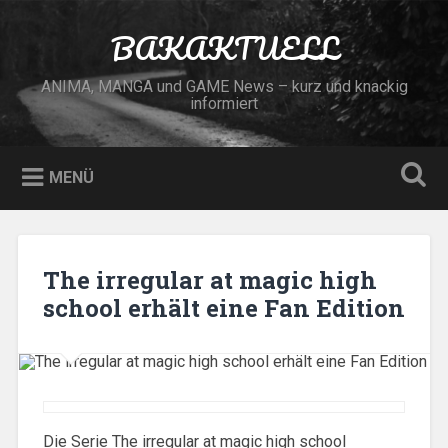
Zum
Inhalt
BAKAKTUELL
Suchen
springen
ANIMA, MANGA und GAME News – kurz und knackig
informiert
MENÜ
The irregular at magic high
school erhält eine Fan Edition
Die Serie The irregular at magic high school