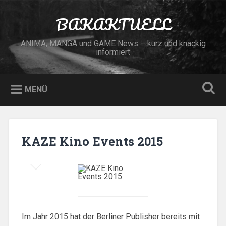
Zum
Inhalt
BAKAKTUELL
Suchen
springen
ANIMA, MANGA und GAME News – kurz und knackig
informiert
MENÜ
KAZE Kino Events 2015
Im Jahr 2015 hat der Berliner Publisher bereits mit