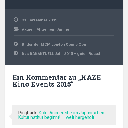
31. Dezember 2015
Aktuell
,
Allgemein
,
Anime
Beitragsnavigation
Bilder der MCM London Comic Con
Das BAKAKTUELL Jahr 2015 + guten Rutsch
Ein Kommentar zu „
KAZE
Kino Events 2015
“
Pingback:
Köln: Animereihe im Japanischen
Kulturinstitut beginnt! – weit hergeholt