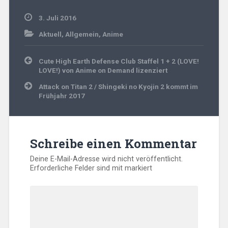
3. Juli 2016
Aktuell
,
Allgemein
,
Anime
Beitragsnavigation
Cute High Earth Defense Club Staffel 1 + 2 (LOVE!
LOVE!) von Anime on Demand lizenziert
Attack on Titan 2 / Shingeki no Kyojin 2 kommt im
Frühjahr 2017
Schreibe einen Kommentar
Deine E-Mail-Adresse wird nicht veröffentlicht.
Erforderliche Felder sind mit
markiert