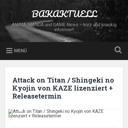
Zum
Inhalt
BAKAKTUELL
Suchen
springen
ANIMA, MANGA und GAME News – kurz und knackig
informiert
MENÜ
Attack on Titan / Shingeki no
Kyojin von KAZE lizenziert +
Releasetermin