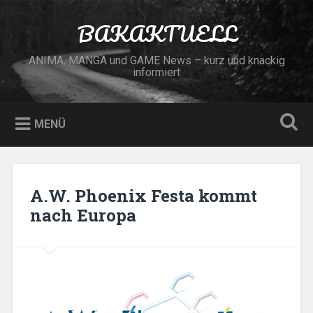
Zum
Inhalt
BAKAKTUELL
Suchen
springen
ANIMA, MANGA und GAME News – kurz und knackig
informiert
MENÜ
A.W. Phoenix Festa kommt
nach Europa