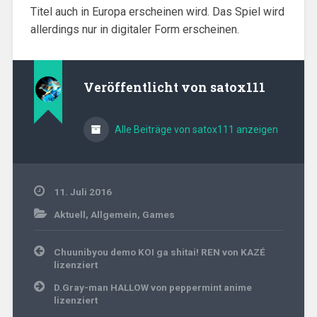
Titel auch in Europa erscheinen wird. Das Spiel wird
allerdings nur in digitaler Form erscheinen.
Veröffentlicht von
satox111
Alle Beiträge von satox111 anzeigen
11. Juli 2016
Aktuell
,
Allgemein
,
Games
Beitragsnavigation
Chuunibyou demo KOI ga shitai! REN von KAZÉ
lizenziert
D.Gray-man HALLOW von peppermint anime
lizenziert