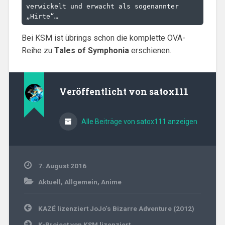
verwickelt und erwacht als sogenannter 
„Hirte“…
Bei KSM ist übrings schon die komplette OVA-
Reihe zu
Tales of Symphonia
erschienen.
Veröffentlicht von
satox111
Alle Beiträge von satox111 anzeigen
7. August 2016
Aktuell
,
Allgemein
,
Anime
Beitragsnavigation
KAZÉ lizenziert JoJo’s Bizarre Adventure (2012)
K-Project von KSM lizenziert