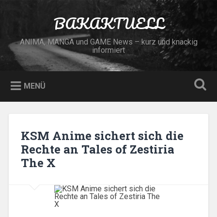
Zum
Inhalt
BAKAKTUELL
Suchen
springen
ANIMA, MANGA und GAME News – kurz und knackig
informiert
MENÜ
KSM Anime sichert sich die
Rechte an Tales of Zestiria
The X