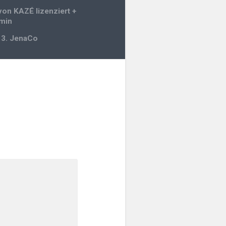
gation
 von KAZÉ lizenziert +
rmin
r 3. JenaCo