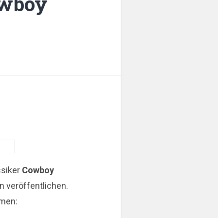
owboy
ssiker
Cowboy
n veröffentlichen.
mmen: