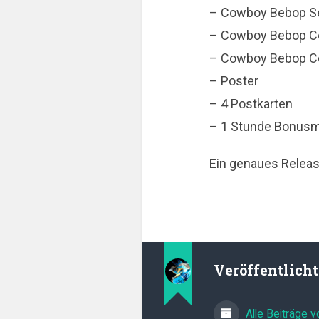
– Cowboy Bebop Set
– Cowboy Bebop Co
– Cowboy Bebop Com
– Poster
– 4 Postkarten
– 1 Stunde Bonusma
Ein genaues Releas
Veröffentlich
Alle Beiträge 