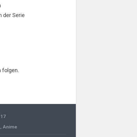
n
 der Serie
 folgen.
017
n
,
Anime