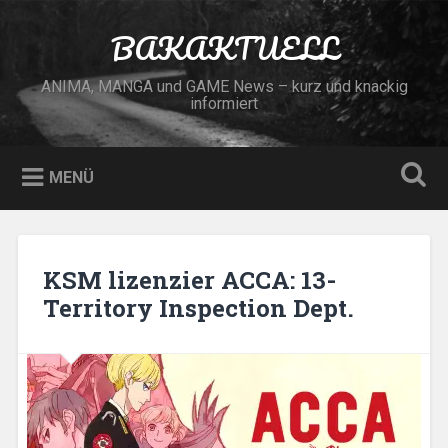
Zum
Inhalt
BAKAKTUELL
Suchen
springen
ANIMA, MANGA und GAME News – kurz und knackig
informiert
MENÜ
KSM lizenzier ACCA: 13-
Territory Inspection Dept.