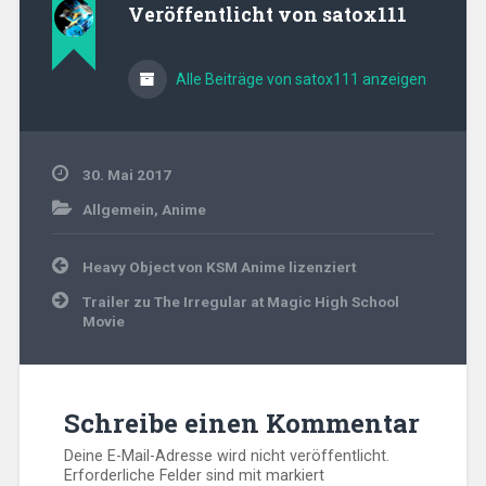
Veröffentlicht von
satox111
Alle Beiträge von satox111 anzeigen
30. Mai 2017
Allgemein
,
Anime
Beitragsnavigation
Heavy Object von KSM Anime lizenziert
Trailer zu The Irregular at Magic High School
Movie
Schreibe einen Kommentar
Deine E-Mail-Adresse wird nicht veröffentlicht.
Erforderliche Felder sind mit
markiert