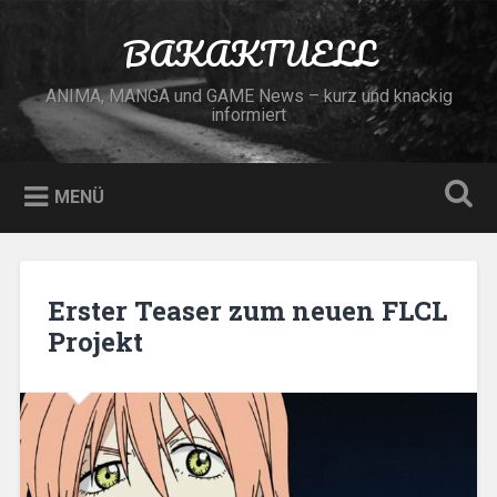
Zum
Inhalt
BAKAKTUELL
Suchen
springen
ANIMA, MANGA und GAME News – kurz und knackig
informiert
MENÜ
Erster Teaser zum neuen FLCL
Projekt