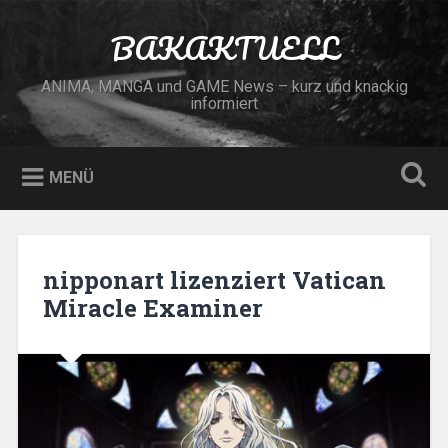
Zum
Inhalt
BAKAKTUELL
Suchen
springen
ANIMA, MANGA und GAME News – kurz und knackig
informiert
MENÜ
nipponart lizenziert Vatican
Miracle Examiner