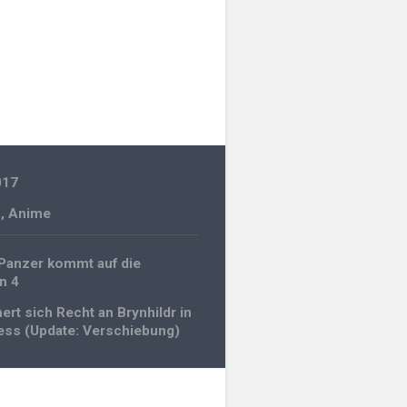
017
n
,
Anime
gation
 Panzer kommt auf die
n 4
ert sich Recht an Brynhildr in
ess (Update: Verschiebung)