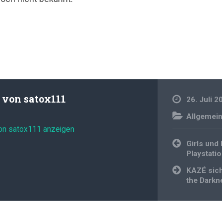
t von
satox111
26. Juli 2
Allgemei
von satox111 anzeigen
Beitragsnavi
Girls und
Playstatio
KAZÉ sich
the Darkn