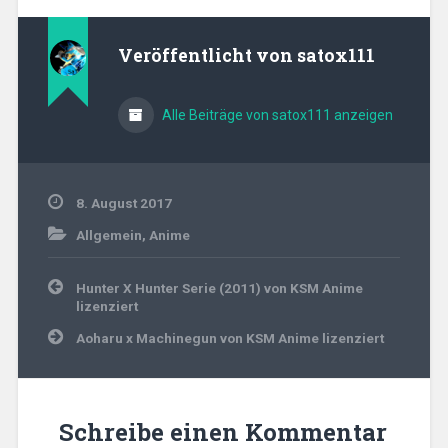
Veröffentlicht von
satox111
Alle Beiträge von satox111 anzeigen
8. August 2017
Allgemein
,
Anime
Beitragsnavigation
Hunter X Hunter Serie (2011) von KSM Anime
lizenziert
Aoharu x Machinegun von KSM Anime lizenziert
Schreibe einen Kommentar