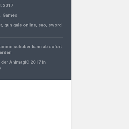
t 2017
n
,
Games
et
,
gun gale online
,
sao
,
sword
gation
Sammelschuber kann ab sofort
werden
 der AnimagiC 2017 in
m