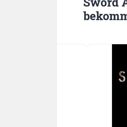
Sword A
bekommt