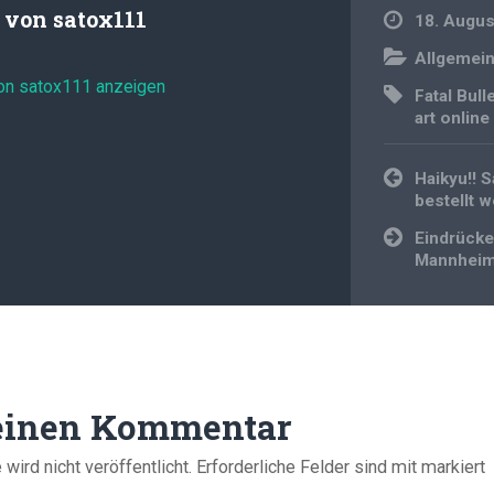
t von
satox111
18. Augus
Allgemei
von satox111 anzeigen
Fatal Bull
art online
Beitragsnavi
Haikyu!! 
bestellt 
Eindrücke
Mannhei
 einen Kommentar
ird nicht veröffentlicht.
Erforderliche Felder sind mit
markiert