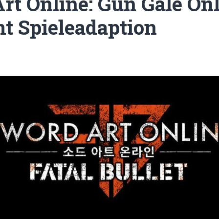
rt Online: Gun Gale On
 Spieleadaption