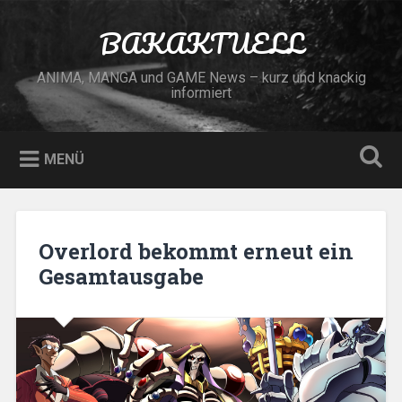
Zum
Inhalt
BAKAKTUELL
Suchen
springen
ANIMA, MANGA und GAME News – kurz und knackig
informiert
MENÜ
Overlord bekommt erneut ein
Gesamtausgabe