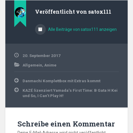
Veröffentlicht von
satox111
Alle Beiträge von satox111 anzeigen
20. September 2017
Allgemein
,
Anime
Beitragsnavigation
Danmachi Komplettbox mit Extras kommt
KAZÉ lizenziert Yamada’s First Time: B Gata H Kei
und So, I Can’t Play H!
Schreibe einen Kommentar
Deine E-Mail-Adresse wird nicht veröffentlicht.