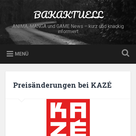
Zum
Inhalt
BAKAKTUELL
Suchen
springen
ANIMA, MANGA und GAME News – kurz und knackig
informiert
MENÜ
Preisänderungen bei KAZÉ