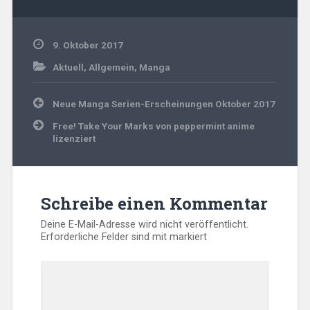
9. Oktober 2017
Aktuell
,
Allgemein
,
Manga
Beitragsnavigation
Neue Manga Serien-Erscheinungen Oktober 2017
Free! Take Your Marks von peppermint anime
lizenziert
Schreibe einen Kommentar
Deine E-Mail-Adresse wird nicht veröffentlicht.
Erforderliche Felder sind mit
markiert