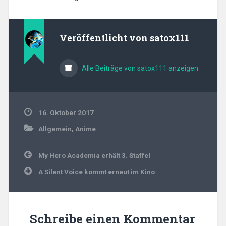
Veröffentlicht von
satox111
Alle Beiträge von satox111 anzeigen
16. Oktober 2017
Allgemein
,
Anime
Beitragsnavigation
My Hero Academia erhält 3. Staffel
A Silent Voice kommt erneut im Kino
Schreibe einen Kommentar