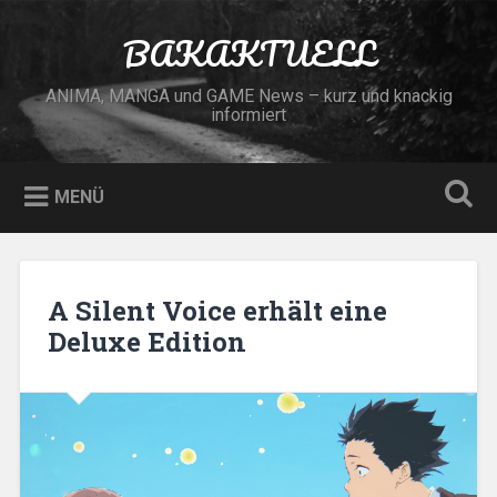
Zum
Inhalt
BAKAKTUELL
Suchen
springen
ANIMA, MANGA und GAME News – kurz und knackig
informiert
MENÜ
A Silent Voice erhält eine
Deluxe Edition