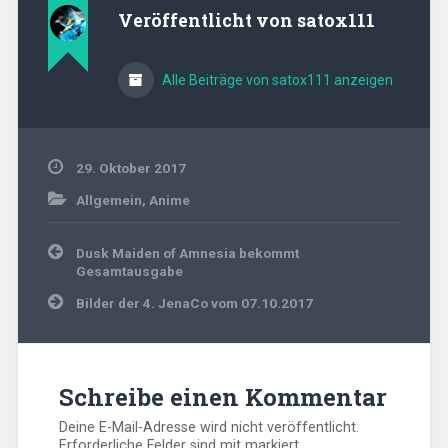
Veröffentlicht von
satox111
Alle Beiträge von satox111 anzeigen
29. Oktober 2017
Allgemein
,
Anime
Beitragsnavigation
Dusk Maiden of Amnesia bekommt
Gesamtausgabe
Bilder der 4. JenaCo vom 07.10.2017
Schreibe einen Kommentar
Deine E-Mail-Adresse wird nicht veröffentlicht.
Erforderliche Felder sind mit
markiert