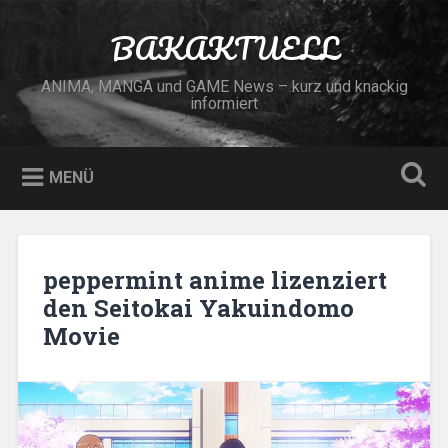
Zum
Inhalt
BAKAKTUELL
Suchen
springen
ANIMA, MANGA und GAME News – kurz und knackig
informiert
MENÜ
peppermint anime lizenziert
den Seitokai Yakuindomo
Movie