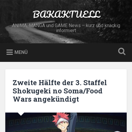
Zum
Inhalt
BAKAKTUELL
Suchen
springen
ANIMA, MANGA und GAME News – kurz und knackig
informiert
MENÜ
Zweite Hälfte der 3. Staffel
Shokugeki no Soma/Food
Wars angekündigt