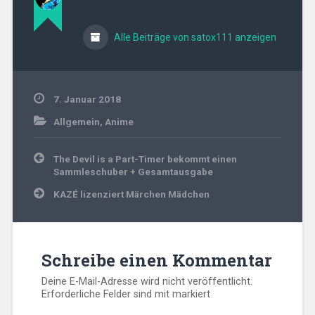
Alle Beiträge von satox111 anzeigen
7. Januar 2018
Allgemein
,
Anime
Beitragsnavigation
The Devil is a Part-Timer bekommt einen
Sammleschuber + Gesamtausgabe
KAZÉ lizenziert Märchen Mädchen
Schreibe einen Kommentar
Deine E-Mail-Adresse wird nicht veröffentlicht.
Erforderliche Felder sind mit
markiert