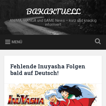
Zum
Inhalt
BAKAKTUELL
Suchen
springen
ANIMA, MANGA und GAME News – kurz und knackig
informiert
MENÜ
Fehlende Inuyasha Folgen
bald auf Deutsch!