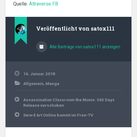
Quelle:
Altraverse FB
Veröffentlicht von
satox111
Alle Beiträge von satox111 anzeigen
16. Januar 2018
Allgemein
,
Manga
Beitragsnavigation
Assassination Classroom the Movie: 365 Days
Release verschoben
Sword Art Online kommt im Free-TV