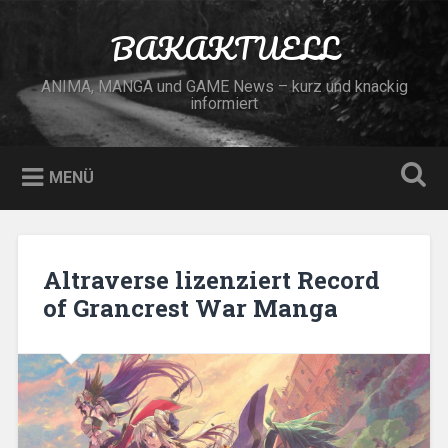
Zum
Inhalt
BAKAKTUELL
Suchen
springen
ANIMA, MANGA und GAME News – kurz und knackig
informiert
MENÜ
Altraverse lizenziert Record
of Grancrest War Manga