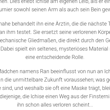
en. Dies erlebt Ichise am eigenen Leib, als er e
rnier sowohl seinen Arm als auch sein Bein gew
ahe behandelt ihn eine Ärztin, die die nächste 
n ihm testet. Sie ersetzt seine verlorenen Körp
echanische Gliedmaßen, die direkt durch den G
Dabei spielt ein seltenes, mysteriöses Materia
eine entscheidende Rolle.
Mädchen namens Ran beeinflusst von nun an Ich
nn die unmittelbare Zukunft voraussehen; was g
ind, und weshalb sie oft eine Maske trägt, ble
diejenige, die Ichise einen Weg aus der Finsterni
ihn schon alles verloren scheint…