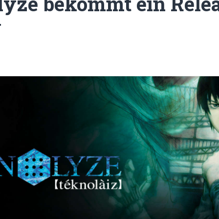
yze bekommt ein Relea
y