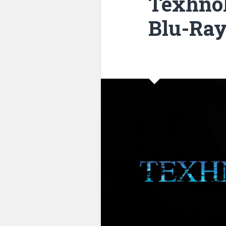
Texhnol
Blu-Ra