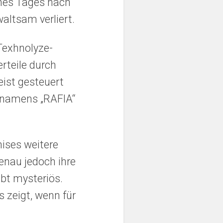
ines Tages nach
altsam verliert.
Texhnolyze-
erteile durch
eist gesteuert
l namens „RAFIA“
ises weitere
enau jedoch ihre
ibt mysteriös.
s zeigt, wenn für