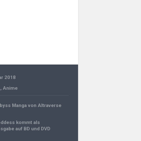
ar 2018
n
,
Anime
gation
byss Manga von Altraverse
oddess kommt als
sgabe auf BD und DVD