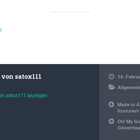
e
t von
satox111
16. Febru
Allgemei
von satox111 anzeigen
Beitragsnavi
Made in A
lizenziert
Oh! My G
Gesamtau