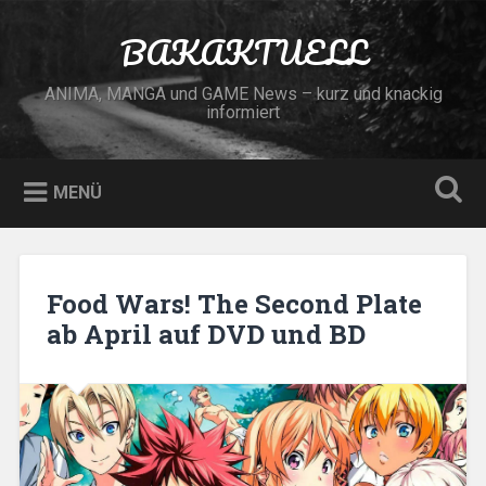
Zum
Inhalt
BAKAKTUELL
Suchen
springen
ANIMA, MANGA und GAME News – kurz und knackig
informiert
MENÜ
Food Wars! The Second Plate
ab April auf DVD und BD