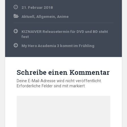
21. Februar 2018
Aktuell
,
Allgemein
,
Anime
Beitragsnavigation
KIZNAIVER Releasetermin für DVD und BD steht
fest
My Hero Academia 3 kommt im Frühling
Schreibe einen Kommentar
Deine E-Mail-Adresse wird nicht veröffentlicht.
Erforderliche Felder sind mit
markiert