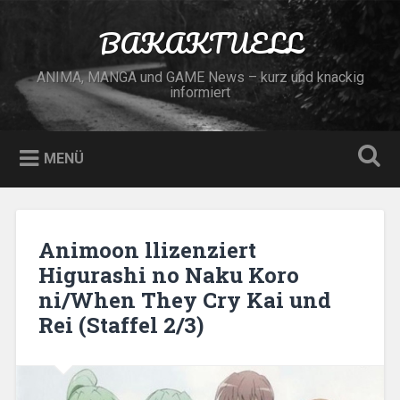
Zum
Inhalt
BAKAKTUELL
Suchen
springen
ANIMA, MANGA und GAME News – kurz und knackig
informiert
MENÜ
Animoon llizenziert
Higurashi no Naku Koro
ni/When They Cry Kai und
Rei (Staffel 2/3)