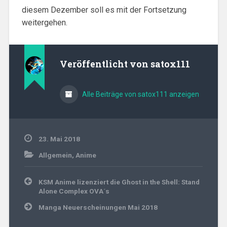
diesem Dezember soll es mit der Fortsetzung
weitergehen.
Veröffentlicht von
satox111
Alle Beiträge von satox111 anzeigen
23. Mai 2018
Allgemein
,
Anime
Beitragsnavigation
KSM Anime lizenziert die Ghost in the Shell: Stand
Alone Complex OVA´s
Manga Neuerscheinungen Mai 2018